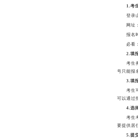
1.考
登录山东
网址：crb
报名时间
必看
2.
考生务必
号只能报
3.
考生可直
可以通过
4.选
考生考区
要提供居
5.