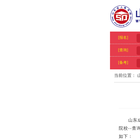
[报名]
[查询]
[备考]
当前位置：
山东成人
院校--查
如下：