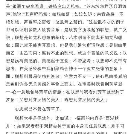
是
“银瓶乍破水浆迸；铁骑突出刀枪鸣。”
苏东坡怎样形容洞箫
声?他说:“其声呜呜然；如怨如慕；如泣如诉；余音袅袅；不
绝如缕。舞幽壑之潜蛟；泣孤舟之嫠妇。”这些数不尽的例子
都可以证明多数人欣赏音乐；是欣赏它所唤起的联想。就广义
说；联想是知觉和想象的基础；艺术创造不能离开知觉和想
象；因此就不能离开联想。但是我们通常所谓联想；是指由甲
而乙；由乙而丙；辗转不止的乱想。就这个普通的意义说；联
想是妨碍美感的。美感起于直觉；不带思考；联想却不免带有
思考。在美感经验中我们聚精会神于一个孤立绝缘的意象上
面；联想则最易使精神涣散；注意力不专一；使心思由美感的
意象到许多无关美感的事物上面去。在审美时我看到芳草就
一-心一意地领略芳草的情趣；在联想时我看到芳草就想到了
罗裙；又想到穿罗裙的美人；既想到穿罗裙的美人；
心思就已不复在芳草了。
联想大半是偶然的
。比如说； -幅画的内容是“西湖秋
月”；如果观者都不聚精会神于画的本身而任意联想；则甲可
以联想到雷峰塔；乙可以联想到往日周游西湖的美人。这些联