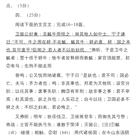
点。（5分）
四、（25分）
阅读下面的文言文；完成16~18题。
卫懿公好禽；见觚牛而悦之；禄其牧人如中士。宁子谏
日:“不可。牛之用在耕:不在觚。觚其牛；耕必废。耕；国之本
也:其可废乎?臣闻之:君人者不以欲妨民。”
弗听。于是卫牛之
觚者；贾十倍于耕牛；牧牛者皆释耕而教觚；家官强能禁。邶
②有马；生驹不能走而
善鸣；公又悦而纳诸厩。宁子日:“是妖也；君不司；国必
亡。夫马；齐力者也；鸣；非其事也。邦君为天牧民；设官分
职；以任其事；废事失职；阙③有常刑；故非事之事；君不举
焉；杜其源也。妖之兴也；人实召之；自今以往；卫国必多不
耕之夫；不织之妇矣。君必悔之。”
又弗听；明年；狄④伐卫。卫侯将登车；而御失其弓辔；
将战；士皆不能执弓矢；遂败于荣泽；灭懿公。[注]①觚
（dǐ）:碰撞；相触。②邶（běi）:周代诸侯国；在今山东汤阴