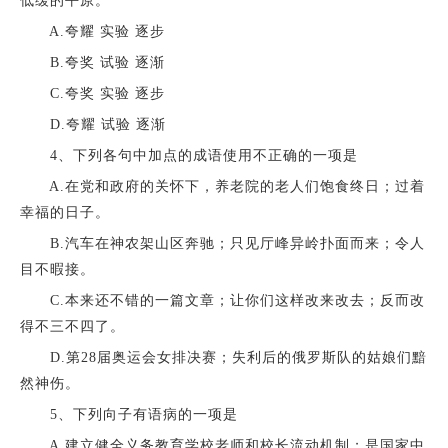
低缓的平原。
A.夸耀 实验 逐步
B.夸奖 试验 逐渐
C.夸奖 实验 逐步
D.夸耀 试验 逐渐
4、下列各句中加点的成语使用不正确的一项是
A.在党和政府的关怀下，养老院的老人们饱食终日；过着
幸福的日子。
B.汽车在神农架山区奔驰；只见厅峰异岭扑面而来；令人
目不暇接。
C.本来还不错的一篇文章；让你们这样改来改去；反而改
得不三不四了。
D.第28届奥运会女排决赛；失利后的俄罗斯队的姑娘们黯
然神伤。
5、下列向子有语病的一项是
A.建立健全义务教育学校老师和校长流动机制；是国家中