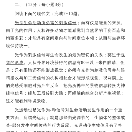
二、（12分；每小题3分）
阅读下面的现代文；完成7~10题。
光是生命活动所必需的刺激信号
；而有仅是能量的来源。
由于光的作用；人和许多动物才能感觉到自然界的千姿百态和
绚丽多彩；才能具有空间定向与时间定位本领；从而与生存环
境保持统一。
光作为刺激信号与生命发生的最为密切的关系；莫过于
视
觉的形成
。人从外界环境获得的信息有80%以上来自眼睛。但
是；只有眼睛还不能形成视觉；必须有光作为刺激信号并与眼
睛接收与加工光信号的机构相配合才能形成视觉。视网膜_上
的光感受细胞对光产生反应；把光所携带的景物信息转换为神
经电信号；经加工后传到大脑；再经脑的综合分析产生视觉；
这才能看到环境景物。
光运动也是光作为-种信号对生命活动发生作用的一个重
要方面。所谓光运动；就是那些由光调节的、生物体的整体或
某-部分发生空间位移的行为反应。光运动使生物体具有了空