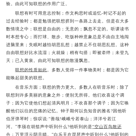
验。由此可知联想的作用广泛。
联想有时可用意志控制；作文构思时或追忆-时记不起的
过去经验时；都是勉强把联想挤到一条路上去走。但是在大多
数情境之中；联想是自由的；无意的；飘忽不定的。听课读书
时本想专心；而打球、散步、吃饭种种意象总是不由自主地闯
进脑里来；失眠时越怕胡思乱想；越禁止不住胡思乱想。这种
自由联想好比水流湿；火就燥；稍有勾搭；即被牵绊；未登九
天；已入黄泉。由此可知联想的散漫飘忽。
联想的性质如此
。多数人觉得一件事物美时；都是因为它
能唤起甜美的联想。
在音乐方面；联想的势力更大。多数人在听音乐时；除了
联想到许多美丽的意象之外；便别无所得。他们欢喜这个调
子；因为它使他们想起清风明月；不欢喜那个调子；因为它唤
醒他们以往的悲痛的记忆。钟子期何以负知音的雅名?因他听
伯牙弹琴时；惊叹说:“善哉!峨峨兮若泰山；洋洋兮若江
河。”李颀在胡笳声中听到什么?他听到的是
“空山百鸟散还
合；万里浮云阴且晴。
”白乐天在琵琶声中听到什么?他听到的