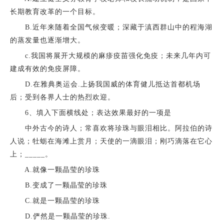
长期教育改革的一个目标。
B.近年来随着全国气候变暖；深藏于滇西群山中的程海湖
的蒸发量也逐渐增大。
c.我国将展开大规模的麻疹疫苗强化免疫；未来几年内可
建成有效的免疫屏障。
D.在雅典奥运会.上扬我国威的体育健儿抵达首都机场
后；受到各界人士的热烈欢迎。
6、填入下面横线处；表达效果最好的一项是
中外古今的诗人；常喜欢将珍珠与眼泪相比。阿拉伯的诗
人说；牡蛎在海滩上赏月；天使的一滴眼泪；刚巧滴落在它心
上；_____。
A.就像一颗晶莹的珍珠
B.变成了一颗晶莹的珍珠
C.就是一颗晶莹的珍珠
D.俨然是一颗晶莹的珍珠.