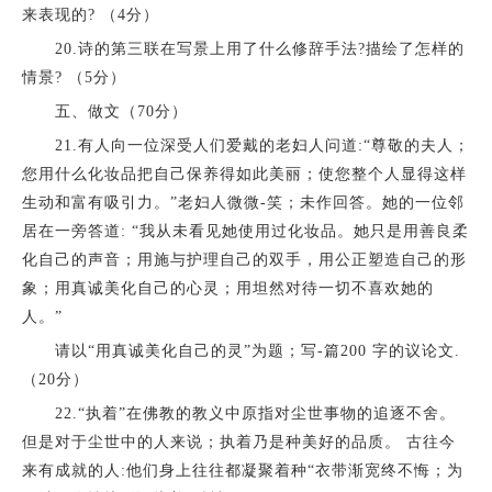
来表现的? （4分）
20.诗的第三联在写景上用了什么修辞手法?描绘了怎样的
情景? （5分）
五、做文（70分）
21.有人向一位深受人们爱戴的老妇人问道:“尊敬的夫人；
您用什么化妆品把自己保养得如此美丽；使您整个人显得这样
生动和富有吸引力。”老妇人微微-笑；未作回答。她的一位邻
居在一旁答道: “我从未看见她使用过化妆品。她只是用善良柔
化自己的声音；用施与护理自己的双手，用公正塑造自己的形
象；用真诚美化自己的心灵；用坦然对待一切不喜欢她的
人。”
请以“用真诚美化自己的灵”为题；写-篇200 字的议论文.
（20分）
22.“执着”在佛教的教义中原指对尘世事物的追逐不舍。
但是对于尘世中的人来说；执着乃是种美好的品质。 古往今
来有成就的人:他们身上往往都凝聚着种“衣带渐宽终不悔；为