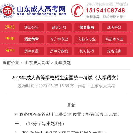
[报名]
通知公告
政策汇总
报名指南
成考答疑
[查询]
招生简章
专升本专业
高起专专业
高起本专业
[备考]
历年真题
历年分数线
复习技巧
报名培训
当前位置：
山东成人高考
>
历年真题
2019年成人高等学校招生全国统一考试《大学语文》
发布时间：2020-05-25 15:36:39 作者：山东成人高考
语文
答案必须答在答题卡上指定的位置；答在试卷上无效。
一、（18分；每小题3分）
1、下列词语中加点字的读音完全相同的一组是