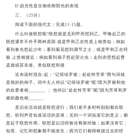
D.趋光性是生物依附阳光的表现
三、（25分）
阅读下面的现代文；完成11-15题。
什么叫做联想呢?联想就是见到甲而想到乙。甲唤起乙的
联想通常不外乎两种原因:或是甲和乙在性质上相类似；例如
看到春光想起少年；看到菊花想到调节之士；或是甲和乙在经
验.上曾相接近；例如看到扇子想起荧火虫；走到赤壁想起曹
孟德或苏东坡。类似联想和接
近布设时混在-起；“记得绿罗裙；处处怜芳草”两句词就
是很好的例子。词中主人何以“记得绿罗裙”呢?因为罗裙和他
的欢爱者相_______ ； 他何以“处处怜芳草”呢?因为芳草和罗
裙的颜色相______.
意识在活动就是联想进行；我们差不多时时刻刻都在联
想。听到声音知道说话的是谁；见到一个词知道它的意义；都
是起于联想作用。联想是以旧经验诠释新经验；如果没有它；
知觉、记忆和想象都不能发生；因为它们都得根据过去的经