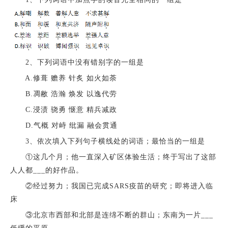
2、下列词语中没有错别字的一组是
A.修葺 赡养 针炙 如火如荼
B.凋敝 浩瀚 焕发 以逸代劳
C.浸渍 骁勇 惬意 精兵减政
D.气概 对峙 纰漏 融会贯通
3、依次填入下列句子横线处的词语；最恰当的一组是
①这几个月；他一直深入矿区体验生活；终于写出了这部
人人都___的好作品。
②经过努力；我国已完成SARS疫苗的研究；即将进入临
床
③北京市西部和北部是连绵不断的群山；东南为一片___