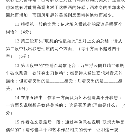
想纵然有时能提高观者对于这幅画的好感；画本身的美却未必
因此而增加；而画所引起的美感则反因精神涣散而减少。
11.根据第一段的文意；依次填入横线处的应该是哪两个
词语? （4分）
12.第三段开头“联想的性质如此”是对上文的总结；请从
第二段中找出联想性质的两个方面。（每个方面不超过四个
字） （6分）
13.第四段中的“空册百鸟散还合；万里浮云阴且晴”“银瓶
乍破水浆迸；铁骑突出刀枪鸣”；都是诗人通过联想对音乐的
描绘；但前者突出的是______感受；后者突出的是______感
受。（6分）
14.在第五段中；作者一方面认为艺术创造离不开联想；
一方面又说联想是妨碍美感的； 这是否矛盾?理由是什么? （4
分）
15.作者在文章最后一段；通过举例意在说明“联想大半是
偶然的”；请你也举个和艺术作品相关的例子；证明这一观