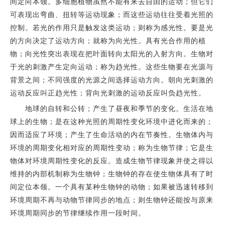
间定向本领。多细胞植物虽然不能有来去自由的运动；但它们
可表现出弯曲、扭转等运动现象；而这些运动往往受着光照的
控制。若光的作用只是触发这类运动；则称为感光性。要是光
的方向决定了运动方向；就称为向光性。具有光合作用的植
物；向光性突出表现在把叶面转向太阳光的入射方向。生物对
于光的刺激产生定向运动；称为趋光性。这些生物要在光源与
背景之间；不同强度的光源之间选择运动方向。朝向光刺激的
运动反应叫正趋光性；背向光刺激的运动反应叫负趋光性。
地球的自转和公转；产生了昼夜和季节的变化。生活在地
球上的生物；是在这种光照的周期性变化环境中进化而来的；
因而适应了环境；产生了生命活动的内在节奏性。生物体内与
环境的周期变化相对应的周期性变动；称为生物节律；它是生
物体对环境周期性变化的反应。造成生物节律现象并使之得以
维持的内部机制称为生物钟；生物钟的存在使生物体具有了时
间定位本领。一个具有某种生物钟的动物；如果被迅速转移到
环境周期不再与动物节律同步的地点；则生物钟还能按与原来
环境周期同步的节律继续作用一段时间。