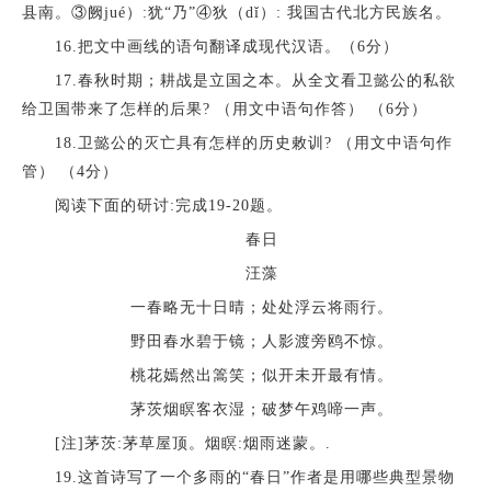
县南。③阙jué）:犹“乃”④狄（dǐ）: 我国古代北方民族名。
16.把文中画线的语句翻译成现代汉语。（6分）
17.春秋时期；耕战是立国之本。从全文看卫懿公的私欲
给卫国带来了怎样的后果? （用文中语句作答） （6分）
18.卫懿公的灭亡具有怎样的历史敕训? （用文中语句作
管） （4分）
阅读下面的研讨:完成19-20题。
春日
汪藻
一春略无十日晴；处处浮云将雨行。
野田春水碧于镜；人影渡旁鸥不惊。
桃花嫣然出篙笑；似开未开最有情。
茅茨烟瞑客衣湿；破梦午鸡啼一声。
[注]茅茨:茅草屋顶。烟瞑:烟雨迷蒙。.
19.这首诗写了一个多雨的“春日”作者是用哪些典型景物